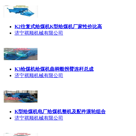
K2往复式给煤机K型给煤机厂家性价比高
济宁祺顺机械有限公司
K3给煤机给煤机曲柄毂拐臂连杆总成
济宁祺顺机械有限公司
K型给煤机电厂给煤机整机及配件滚轮组合
济宁祺顺机械有限公司